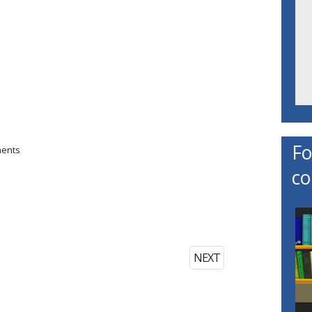
Fo
ments
co
NEXT