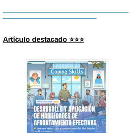
_______________________________________________
___________________________________
Artículo destacado
⭐
⭐
⭐