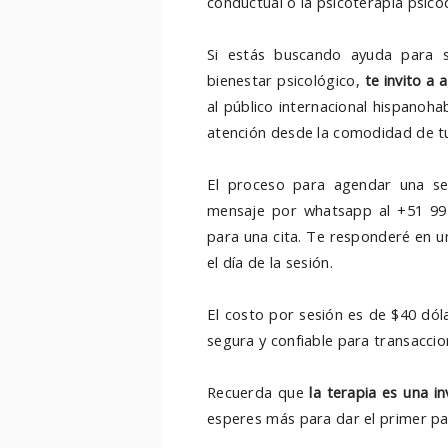
conductual o la psicoterapia psico
Si estás buscando ayuda para s
bienestar psicológico,
te invito a
al público internacional hispanohab
atención desde la comodidad de tu
El proceso para agendar una ses
mensaje por whatsapp al +51 992
para una cita. Te responderé en u
el día de la sesión.
El costo por sesión es de $40 dól
segura y confiable para transaccion
Recuerda que
la terapia es una i
esperes más para dar el primer pas