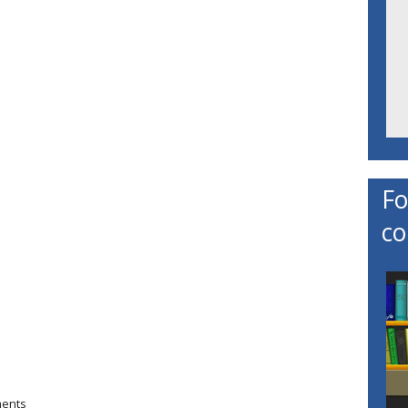
Fo
co
ments