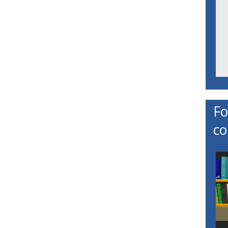
Fo
co