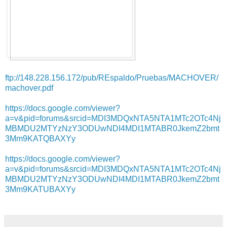
ftp://148.228.156.172/pub/REspaldo/Pruebas/MACHOVER/
machover.pdf
https://docs.google.com/viewer?
a=v&pid=forums&srcid=MDI3MDQxNTA5NTA1MTc2OTc4Nj
MBMDU2MTYzNzY3ODUwNDI4MDI1MTABR0JkemZ2bmt
3Mm9KATQBAXYy
https://docs.google.com/viewer?
a=v&pid=forums&srcid=MDI3MDQxNTA5NTA1MTc2OTc4Nj
MBMDU2MTYzNzY3ODUwNDI4MDI1MTABR0JkemZ2bmt
3Mm9KATUBAXYy