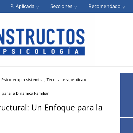
P. Aplicada
Secciones
Recomendado
,
Psicoterapia sistemica
,
Técnica terapéutica
»
e para la Dinámica Familiar
ructural: Un Enfoque para la